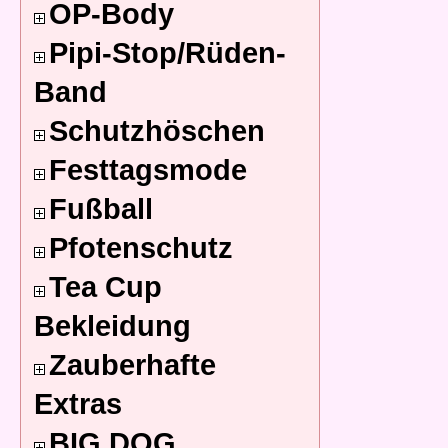
OP-Body
Pipi-Stop/Rüden-
Band
Schutzhöschen
Festtagsmode
Fußball
Pfotenschutz
Tea Cup
Bekleidung
Zauberhafte
Extras
BIG DOG